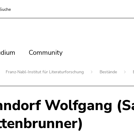
Suche
dium
Community
udium
Community
Franz-Nabl-Institut für Literaturforschung
Bestände
nndorf Wolfgang (
tenbrunner)