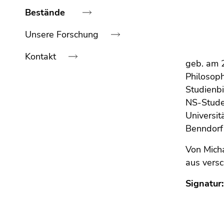
bestätigen
Bestände
Sie diesen
Link.
Unsere Forschung
Beginn
Zum
Kontakt
des
Inhalt
geb. am 
Seitenbereichs:
(Zugriffstaste
Philosoph
Seitenbereiche:
1)
Ende
Studienbi
Zur
dieses
NS-Stude
Positionsanzeige
Seitenbereichs.
Universit
(Zugriffstaste
Zur
Benndorf 
2)
Übersicht
Zur
Von Mich
der
Hauptnavigation
aus vers
Seitenbereiche
(Zugriffstaste
3)
Signatur
Zur
Unternavigation
(Zugriffstaste