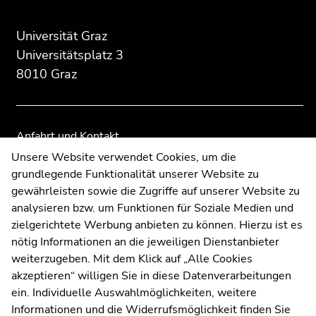
Seitenbereichs.
des
dieses
dieses
Zur
Seitenbereichs:
Seitenbereichs.
Seitenbereichs.
Universität Graz
Übersicht
Zusatzinformationen:
Zur
Zur
Universitätsplatz 3
der
Übersicht
Übersicht
Seitenbereiche
8010 Graz
der
der
Seitenbereiche
Seitenbereiche
Anfahrt und Kontakt
Kommunikation und Öffentlichkeitsarbeit
Unsere Website verwendet Cookies, um die
grundlegende Funktionalität unserer Website zu
Moodle
gewährleisten sowie die Zugriffe auf unserer Website zu
UNIGRAZonline
analysieren bzw. um Funktionen für Soziale Medien und
Impressum
zielgerichtete Werbung anbieten zu können. Hierzu ist es
Datenschutzerklärung
nötig Informationen an die jeweiligen Dienstanbieter
Cookie-Einstellungen
weiterzugeben. Mit dem Klick auf „Alle Cookies
Barrierefreiheitserklärung
akzeptieren“ willigen Sie in diese Datenverarbeitungen
ein. Individuelle Auswahlmöglichkeiten, weitere
Informationen und die Widerrufsmöglichkeit finden Sie