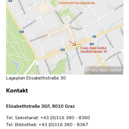
bestätigen
Sie diesen
Link.
Beginn
Zum
des
Inhalt
Seitenbereichs:
(Zugriffstaste
Seitenbereiche:
1)
Zur
Positionsanzeige
(Zugriffstaste
©Franz-Nabl-Institut
2)
Lageplan Elisabethstraße 30
Zur
Hauptnavigation
Kontakt
(Zugriffstaste
3)
Elisabethstraße 30/I, 8010 Graz
Zur
Unternavigation
Tel. Sekretariat: +43 (0)316 380 - 8360
(Zugriffstaste
Tel. Bibliothek: +43 (0)316 380 - 8367