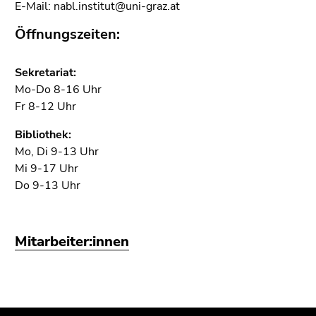
4)
E-Mail: nabl.institut@uni-graz.at
Zu
Öffnungszeiten:
den
Zusatzinformationen
(Zugriffstaste
Sekretariat:
5)
Mo-Do 8-16 Uhr
Zu
Fr 8-12 Uhr
den
Bibliothek:
Seiteneinstellungen
Mo, Di 9-13 Uhr
(Benutzer/Sprache)
Mi 9-17 Uhr
(Zugriffstaste
Do 9-13 Uhr
8)
Zur
Suche
Mitarbeiter:innen
(Zugriffstaste
9)
Ende
dieses
Beginn
Ende
Ende