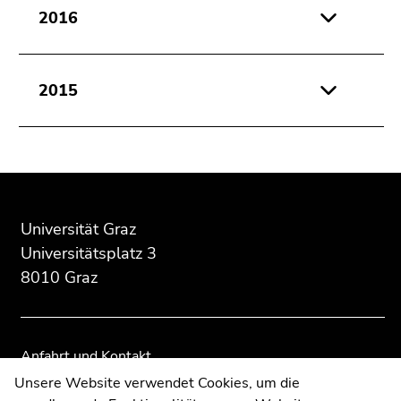
2016
2015
Beginn
Ende
Ende
des
dieses
dieses
Seitenbereichs:
Seitenbereichs.
Seitenbereichs.
Universität Graz
Zusatzinformationen:
Zur
Zur
Universitätsplatz 3
Übersicht
Übersicht
8010 Graz
der
der
Seitenbereiche
Seitenbereiche
Anfahrt und Kontakt
Kommunikation und Öffentlichkeitsarbeit
Unsere Website verwendet Cookies, um die