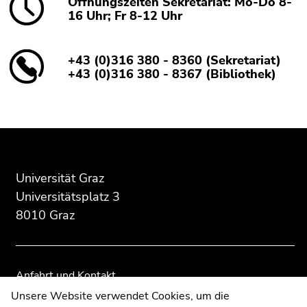
Öffnungszeiten Sekretariat: Mo-Do 8-
16 Uhr; Fr 8-12 Uhr
+43 (0)316 380 - 8360 (Sekretariat)
+43 (0)316 380 - 8367 (Bibliothek)
Beginn
Ende
Ende
des
dieses
dieses
Seitenbereichs:
Seitenbereichs.
Seitenbereichs.
Zusatzinformationen:
Zur
Zur
Universität Graz
Übersicht
Übersicht
Universitätsplatz 3
der
der
8010 Graz
Seitenbereiche
Seitenbereiche
Anfahrt und Kontakt
Kommunikation und Öffentlichkeitsarbeit
Unsere Website verwendet Cookies, um die