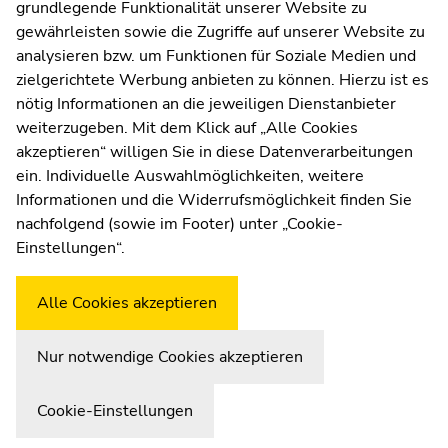
grundlegende Funktionalität unserer Website zu
Moodle
gewährleisten sowie die Zugriffe auf unserer Website zu
UNIGRAZonline
analysieren bzw. um Funktionen für Soziale Medien und
Impressum
zielgerichtete Werbung anbieten zu können. Hierzu ist es
Datenschutzerklärung
nötig Informationen an die jeweiligen Dienstanbieter
Cookie-Einstellungen
weiterzugeben. Mit dem Klick auf „Alle Cookies
Barrierefreiheitserklärung
akzeptieren“ willigen Sie in diese Datenverarbeitungen
ein. Individuelle Auswahlmöglichkeiten, weitere
Informationen und die Widerrufsmöglichkeit finden Sie
nachfolgend (sowie im Footer) unter „Cookie-
Wetterstation
Uni Graz
Einstellungen“.
Alle Cookies akzeptieren
Nur notwendige Cookies akzeptieren
Cookie-Einstellungen
Zur Übersicht der Seitenbereiche
Beginn des Seitenbereichs:
Ende dieses Seitenbereichs.