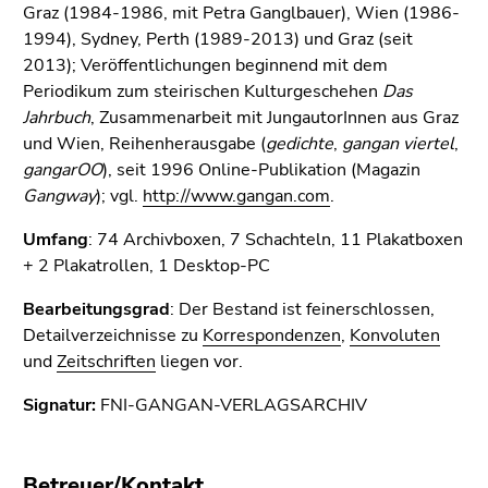
bestätigen
Graz (1984-1986, mit Petra Ganglbauer), Wien (1986-
Sie diesen
1994), Sydney, Perth (1989-2013) und Graz (seit
Link.
2013); Veröffentlichungen beginnend mit dem
Periodikum zum steirischen Kulturgeschehen
Das
Beginn
Zum
Jahrbuch
, Zusammenarbeit mit JungautorInnen aus Graz
des
Inhalt
und Wien, Reihenherausgabe (
gedichte
,
gangan viertel
,
Seitenbereichs:
(Zugriffstaste
gangarOO
), seit 1996 Online-Publikation (Magazin
Seitenbereiche:
1)
Gangway
); vgl.
http://www.gangan.com
.
Zur
Positionsanzeige
Umfang
: 74 Archivboxen, 7 Schachteln, 11 Plakatboxen
(Zugriffstaste
+ 2 Plakatrollen, 1 Desktop-PC
2)
Bearbeitungsgrad
: Der Bestand ist feinerschlossen,
Zur
Detailverzeichnisse zu
Korrespondenzen
,
Konvoluten
Hauptnavigation
und
Zeitschriften
liegen vor.
(Zugriffstaste
3)
Signatur:
FNI-GANGAN-VERLAGSARCHIV
Zur
Unternavigation
(Zugriffstaste
Betreuer/Kontakt