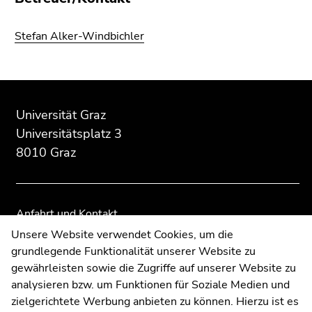
4)
Zu
Stefan Alker-Windbichler
den
Zusatzinformationen
(Zugriffstaste
Beginn
Ende
Ende
5)
des
dieses
dieses
Zu
Universität Graz
Seitenbereichs:
Seitenbereichs.
Seitenbereichs.
den
Universitätsplatz 3
Zusatzinformationen:
Zur
Zur
Seiteneinstellungen
8010 Graz
Übersicht
Übersicht
(Benutzer/Sprache)
der
der
(Zugriffstaste
Seitenbereiche
Seitenbereiche
8)
Zur
Anfahrt und Kontakt
Suche
Kommunikation und Öffentlichkeitsarbeit
Unsere Website verwendet Cookies, um die
(Zugriffstaste
grundlegende Funktionalität unserer Website zu
Moodle
9)
gewährleisten sowie die Zugriffe auf unserer Website zu
UNIGRAZonline
Ende
analysieren bzw. um Funktionen für Soziale Medien und
Impressum
dieses
zielgerichtete Werbung anbieten zu können. Hierzu ist es
Datenschutzerklärung