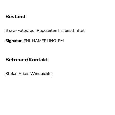
bestätigen
Sie diesen
Link.
Bestand
Beginn
Zum
des
6 s/w-Fotos, auf Rückseiten hs. beschriftet
Inhalt
Seitenbereichs:
(Zugriffstaste
Signatur:
FNI-HAMERLING-EM
Seitenbereiche:
1)
Zur
Positionsanzeige
Betreuer/Kontakt
(Zugriffstaste
2)
Stefan Alker-Windbichler
Zur
Hauptnavigation
(Zugriffstaste
3)
Beginn
Ende
Ende
Zur
des
dieses
dieses
Unternavigation
Seitenbereichs:
Seitenbereichs.
Seitenbereichs.
(Zugriffstaste
Zusatzinformationen:
Zur
Zur