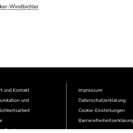
lker-Windbichler
t und Kontakt
Impressum
nikation und
Datenschutzerklärung
lichkeitsarbeit
Cookie-Einstellungen
e
Barrierefreiheitserklärun
AZonline