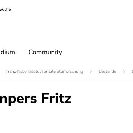
Suche
dium
Community
udium
Community
Franz-Nabl-Institut für Literaturforschung
Bestände
pers Fritz