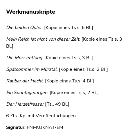
bestätigen
Sie diesen
Werkmanuskripte
Link.
Beginn
Die beiden Opfer
Zum
. [Kopie eines Ts.s, 6 Bl.]
des
Inhalt
Mein Reich ist nicht von dieser Zeit
. [Kopie eines Ts.s, 3
Seitenbereichs:
(Zugriffstaste
Bl.]
Seitenbereiche:
1)
Zur
Die Mürz entlang
. [Kopie eines Ts.s, 3 Bl.]
Positionsanzeige
Spätsommer im Mürztal
(Zugriffstaste
. [Kopie eines Ts.s, 2 Bl.]
2)
Raubar der Hecht
. [Kopie eines Ts.s, 4 Bl.]
Zur
Hauptnavigation
Ein Sonntagmorgen
. [Kopie eines Ts.s, 2 Bl.]
(Zugriffstaste
Der Herzelfresser
3)
[Ts., 49 Bl.]
Zur
6 Zts.-Kp. mit Veröffentlichungen
Unternavigation
(Zugriffstaste
Signatur:
FNI-KUKNAT-EM