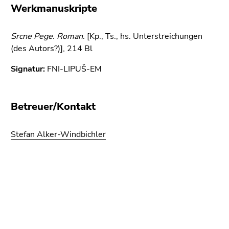
bestätigen
Werkmanuskripte
Sie diesen
Link.
Srcne Pege. Roman
. [Kp., Ts., hs. Unterstreichungen
Beginn
(des Autors?)], 214 Bl
Zum
des
Inhalt
Signatur:
FNI-LIPUŠ-EM
Seitenbereichs:
(Zugriffstaste
Seitenbereiche:
1)
Zur
Betreuer/Kontakt
Positionsanzeige
(Zugriffstaste
Stefan Alker-Windbichler
2)
Zur
Hauptnavigation
(Zugriffstaste
Beginn
Ende
Ende
3)
des
dieses
dieses
Zur
Seitenbereichs:
Seitenbereichs.
Seitenbereichs.
Unternavigation
Zusatzinformationen:
Zur
Zur
(Zugriffstaste
Übersicht
Übersicht