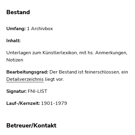
4)
Zu
Bestand
den
Zusatzinformationen
Umfang:
1 Archivbox
(Zugriffstaste
5)
Inhalt:
Zu
Unterlagen zum Künstlerlexikon, mit hs. Anmerkungen,
den
Notizen
Seiteneinstellungen
(Benutzer/Sprache)
Bearbeitungsgrad:
Der Bestand ist feinerschlossen, ein
(Zugriffstaste
Detailverzeichnis
liegt vor.
8)
Zur
Signatur:
FNI-LIST
Suche
Lauf-/Kernzeit:
(Zugriffstaste
1901-1979
9)
Ende
Betreuer/Kontakt
dieses