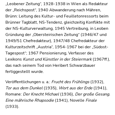
bestätigen
„Leobener Zeitung“, 1928-1938 in Wien als Redakteur
Sie diesen
der „Reichspost“, 1940 Abwanderung nach Mähren,
Link.
Brünn: Leitung des Kultur- und Feuilletonressorts beim
Brünner Tagblatt, NS-Tendenz, gleichzeitig Konflikte mit
Beginn
Zum
der NS-Kulturverwaltung, 1945 Vertreibung, in Leoben
des
Inhalt
Gründung der „Obersteirischen Zeitung“ (1946/47 und
Seitenbereichs:
(Zugriffstaste
1949/51 Chefredakteur), 1947/48 Chefredakteur der
Seitenbereiche:
1)
Kulturzeitschrift „Austria“, 1954-1967 bei der „Südost-
Zur
Tagespost“; 1967 Pensionierung, Verfasser des
Positionsanzeige
Lexikons
Kunst und Künstler in der Steiermark
(1967ff.),
(Zugriffstaste
das nach seinem Tod von Heribert Schwarzbauer
2)
fertiggestellt wurde.
Zur
Hauptnavigation
Veröffentlichungen u. a.:
Frucht des Frühlings
(1932),
(Zugriffstaste
Tor aus dem Dunkel
(1935),
Wort aus der Erde
(1941),
3)
Romane:
Der Knecht Michael
(1936),
Der große Gesang.
Zur
Eine mährische Rhapsodie
(1941), Novelle
Finale
Unternavigation
(1933).
(Zugriffstaste