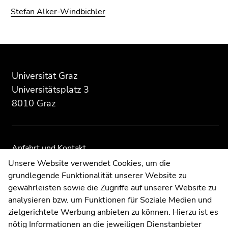
Seitenbereichs.
Stefan Alker-Windbichler
Zur
Übersicht
der
Beginn
Ende
Ende
Seitenbereiche
des
dieses
dieses
Seitenbereichs:
Seitenbereichs.
Seitenbereichs.
Universität Graz
Zusatzinformationen:
Zur
Zur
Universitätsplatz 3
Übersicht
Übersicht
8010 Graz
der
der
Seitenbereiche
Seitenbereiche
Anfahrt und Kontakt
Kommunikation und Öffentlichkeitsarbeit
Unsere Website verwendet Cookies, um die
grundlegende Funktionalität unserer Website zu
Moodle
gewährleisten sowie die Zugriffe auf unserer Website zu
UNIGRAZonline
analysieren bzw. um Funktionen für Soziale Medien und
Impressum
zielgerichtete Werbung anbieten zu können. Hierzu ist es
Datenschutzerklärung
nötig Informationen an die jeweiligen Dienstanbieter