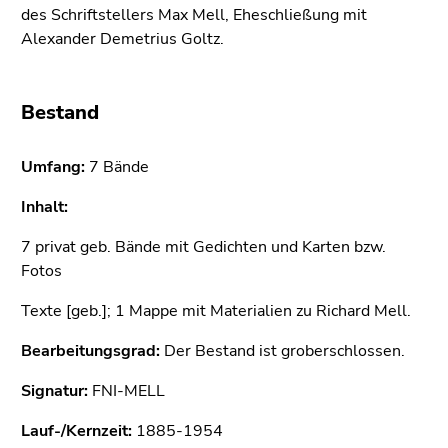
bestätigen
des Schriftstellers Max Mell, Eheschließung mit
Sie diesen
Alexander Demetrius Goltz.
Link.
Beginn
Zum
Bestand
des
Inhalt
Seitenbereichs:
(Zugriffstaste
Seitenbereiche:
Umfang:
1)
7 Bände
Zur
Inhalt:
Positionsanzeige
(Zugriffstaste
7 privat geb. Bände mit Gedichten und Karten bzw.
2)
Fotos
Zur
Texte [geb.]; 1 Mappe mit Materialien zu Richard Mell.
Hauptnavigation
(Zugriffstaste
Bearbeitungsgrad:
Der Bestand ist groberschlossen.
3)
Zur
Signatur:
FNI-MELL
Unternavigation
Lauf-/Kernzeit:
(Zugriffstaste
1885-1954