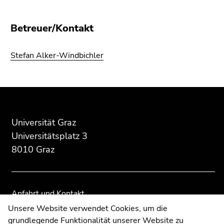
4)
Zu
Betreuer/Kontakt
den
Zusatzinformationen
(Zugriffstaste
Stefan Alker-Windbichler
5)
Zu
den
Beginn
Ende
Ende
Seiteneinstellungen
des
dieses
dieses
(Benutzer/Sprache)
Seitenbereichs:
Seitenbereichs.
Seitenbereichs.
Universität Graz
(Zugriffstaste
Zusatzinformationen:
Zur
Zur
8)
Universitätsplatz 3
Übersicht
Übersicht
Zur
8010 Graz
der
der
Suche
Seitenbereiche
Seitenbereiche
(Zugriffstaste
9)
Anfahrt und Kontakt
Ende
Kommunikation und Öffentlichkeitsarbeit
Unsere Website verwendet Cookies, um die
dieses
grundlegende Funktionalität unserer Website zu
Moodle