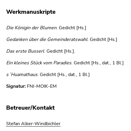
bestätigen
Sie diesen
Werkmanuskripte
Link.
Beginn
Die Königin der Blumen
Zum
. Gedicht [Hs.]
des
Inhalt
Gedanken über die Gemeinderatswahl
. Gedicht [Hs.]
Seitenbereichs:
(Zugriffstaste
Seitenbereiche:
1)
Das erste Busserl
. Gedicht [Hs.].
Zur
Ein kleines Stück vom Paradies
Positionsanzeige
. Gedicht [Hs., dat., 1 Bl.]
(Zugriffstaste
s´Huamathaus
. Gedicht [Hs., dat., 1 Bl.]
2)
Zur
Signatur:
FNI-MOIK-EM
Hauptnavigation
(Zugriffstaste
3)
Betreuer/Kontakt
Zur
Unternavigation
Stefan Alker-Windbichler
(Zugriffstaste