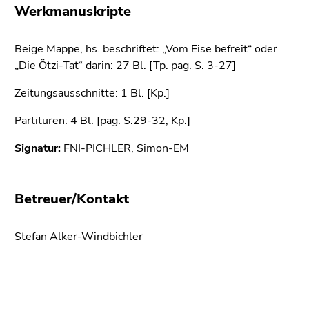
bestätigen
Werkmanuskripte
Sie diesen
Link.
Beige Mappe, hs. beschriftet: „Vom Eise befreit“ oder
Beginn
„Die Ötzi-Tat“ darin: 27 Bl. [Tp. pag. S. 3-27]
Zum
des
Inhalt
Zeitungsausschnitte: 1 Bl. [Kp.]
Seitenbereichs:
(Zugriffstaste
Seitenbereiche:
1)
Partituren: 4 Bl. [pag. S.29-32, Kp.]
Zur
Signatur:
Positionsanzeige
FNI-PICHLER, Simon-EM
(Zugriffstaste
2)
Betreuer/Kontakt
Zur
Hauptnavigation
(Zugriffstaste
Stefan Alker-Windbichler
3)
Zur
Unternavigation
Beginn
Ende
Ende
(Zugriffstaste
des
dieses
dieses