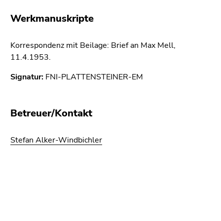
bestätigen
Sie diesen
Werkmanuskripte
Link.
Korrespondenz mit Beilage: Brief an Max Mell,
Beginn
Zum
11.4.1953.
des
Inhalt
Seitenbereichs:
(Zugriffstaste
Signatur:
FNI-PLATTENSTEINER-EM
Seitenbereiche:
1)
Zur
Positionsanzeige
Betreuer/Kontakt
(Zugriffstaste
2)
Stefan Alker-Windbichler
Zur
Hauptnavigation
(Zugriffstaste
Beginn
Ende
Ende
3)
des
dieses
dieses
Zur
Seitenbereichs:
Seitenbereichs.
Seitenbereichs.
Unternavigation
Zusatzinformationen:
Zur
Zur
(Zugriffstaste