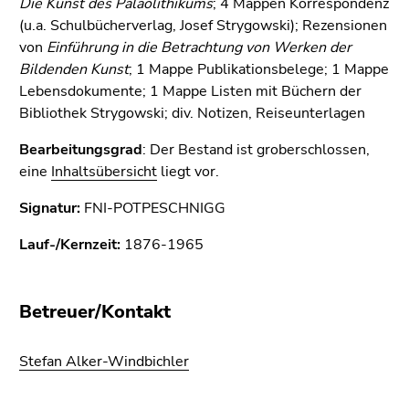
Die Kunst des Paläolithikums
; 4 Mappen Korrespondenz
Seitenbereichs.
(u.a. Schulbücherverlag, Josef Strygowski); Rezensionen
Zur
von
Einführung in die Betrachtung von Werken der
Übersicht
Bildenden Kunst
; 1 Mappe Publikationsbelege; 1 Mappe
der
Lebensdokumente; 1 Mappe Listen mit Büchern der
Seitenbereiche
Bibliothek Strygowski; div. Notizen, Reiseunterlagen
Bearbeitungsgrad
: Der Bestand ist groberschlossen,
eine
Inhaltsübersicht
liegt vor.
Signatur:
FNI-POTPESCHNIGG
Lauf-/Kernzeit:
1876-1965
Betreuer/Kontakt
Stefan Alker-Windbichler