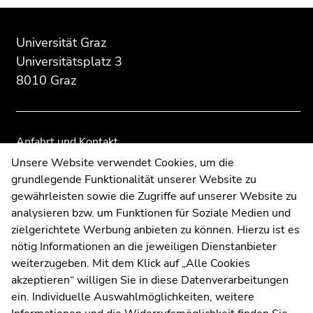
Beginn
Ende
Ende
des
dieses
dieses
Universität Graz
Seitenbereichs:
Seitenbereichs.
Seitenbereichs.
Universitätsplatz 3
Zusatzinformationen:
Zur
Zur
8010 Graz
Übersicht
Übersicht
der
der
Seitenbereiche
Seitenbereiche
Anfahrt und Kontakt
Kommunikation und Öffentlichkeitsarbeit
Unsere Website verwendet Cookies, um die
grundlegende Funktionalität unserer Website zu
Moodle
gewährleisten sowie die Zugriffe auf unserer Website zu
UNIGRAZonline
analysieren bzw. um Funktionen für Soziale Medien und
Impressum
zielgerichtete Werbung anbieten zu können. Hierzu ist es
Datenschutzerklärung
nötig Informationen an die jeweiligen Dienstanbieter
Cookie-Einstellungen
weiterzugeben. Mit dem Klick auf „Alle Cookies
Barrierefreiheitserklärung
akzeptieren“ willigen Sie in diese Datenverarbeitungen
ein. Individuelle Auswahlmöglichkeiten, weitere