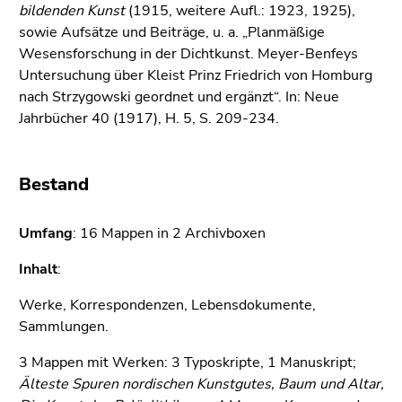
4)
bildenden Kunst
(1915, weitere Aufl.: 1923, 1925),
Zu
sowie Aufsätze und Beiträge, u. a. „Planmäßige
den
Wesensforschung in der Dichtkunst. Meyer-Benfeys
Zusatzinformationen
Untersuchung über Kleist Prinz Friedrich von Homburg
(Zugriffstaste
nach Strzygowski geordnet und ergänzt“. In: Neue
5)
Jahrbücher 40 (1917), H. 5, S. 209-234.
Zu
den
Seiteneinstellungen
Bestand
(Benutzer/Sprache)
(Zugriffstaste
Umfang
: 16 Mappen in 2 Archivboxen
8)
Zur
Inhalt
:
Suche
Werke, Korrespondenzen, Lebensdokumente,
(Zugriffstaste
Sammlungen.
9)
3 Mappen mit Werken: 3 Typoskripte, 1 Manuskript;
Ende
Älteste Spuren nordischen Kunstgutes, Baum und Altar,
dieses