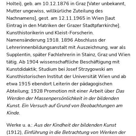
bestätigen
Holtei), geb. am 10.12.1876 in Graz [Vater unbekannt,
Sie diesen
Mutter ungewiss, willkürliche Zuteilung des
Link.
Nachnamens], gest. am 12.11.1965 in Wien [laut
Eintrag in den Matriken der Grazer Stadtpfarrkirche].
Beginn
Zum
Kunsthistorikerin und Kleist-Forscherin.
des
Inhalt
Namensänderung 1918. 1896 Abschluss der
Seitenbereichs:
(Zugriffstaste
Lehrerinnenbildungsanstalt mit Auszeichnung, war als
Seitenbereiche:
1)
Supplentin, später Fachlehrerin in Stainz, Graz und Wien
Zur
tätig. Ab 1904 wissenschaftliche Beschäftigung mit
Positionsanzeige
Kunstdidaktik; Studium bei Josef Strzygowski am
(Zugriffstaste
Kunsthistorischen Institut der Universität Wien und ab
2)
etwa 1915 ebendort Leiterin der pädagogischen
Zur
Abteilung; 1928 Promotion mit einer Arbeit über
Das
Hauptnavigation
Werden der Massenpersönlichkeit in der bildenden
(Zugriffstaste
Kunst. Ein Versuch auf Grund von Beobachtungen am
3)
Kinde
.
Zur
Unternavigation
Werke u. a.:
Aus der Kindheit der bildenden Kunst
(Zugriffstaste
(1912),
Einführung in die Betrachtung von Werken der