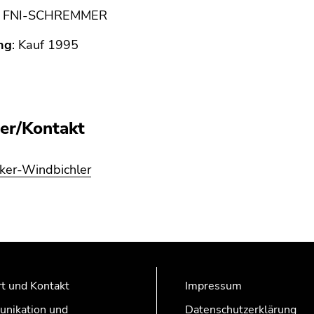
:
FNI-SCHREMMER
ng
: Kauf 1995
er/Kontakt
lker-Windbichler
t und Kontakt
Impressum
nikation und
Datenschutzerklärung