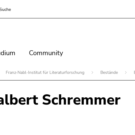
Suche
dium
Community
udium
Community
Franz-Nabl-Institut für Literaturforschung
Bestände
albert Schremmer