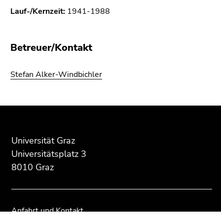
Seitenbereichs.
Lauf-/Kernzeit:
1941-1988
Zur
Übersicht
der
Betreuer/Kontakt
Seitenbereiche
Stefan Alker-Windbichler
Beginn
Ende
Ende
des
dieses
dieses
Seitenbereichs:
Seitenbereichs.
Seitenbereichs.
Universität Graz
Zusatzinformationen:
Zur
Zur
Universitätsplatz 3
Übersicht
Übersicht
8010 Graz
der
der
Seitenbereiche
Seitenbereiche
Anfahrt und Kontakt