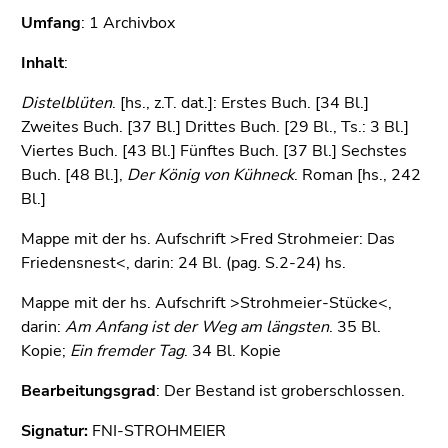
4)
Umfang
: 1 Archivbox
Zu
den
Inhalt
:
Zusatzinformationen
Distelblüten
(Zugriffstaste
. [hs., z.T. dat.]: Erstes Buch. [34 Bl.]
Zweites Buch. [37 Bl.] Drittes Buch. [29 Bl., Ts.: 3 Bl.]
5)
Viertes Buch. [43 Bl.] Fünftes Buch. [37 Bl.] Sechstes
Zu
Buch. [48 Bl.],
den
Der König von Kühneck
. Roman [hs., 242
Bl.]
Seiteneinstellungen
(Benutzer/Sprache)
Mappe mit der hs. Aufschrift >Fred Strohmeier: Das
(Zugriffstaste
Friedensnest<, darin: 24 Bl. (pag. S.2-24) hs.
8)
Zur
Mappe mit der hs. Aufschrift >Strohmeier-Stücke<,
Suche
darin:
Am Anfang ist der Weg am längsten
. 35 Bl.
(Zugriffstaste
Kopie;
Ein fremder Tag
. 34 Bl. Kopie
9)
Bearbeitungsgrad
: Der Bestand ist groberschlossen.
Ende
dieses
Signatur:
FNI-STROHMEIER