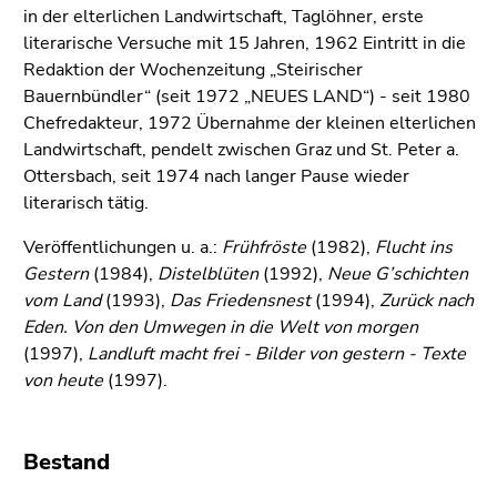
bestätigen
in der elterlichen Landwirtschaft, Taglöhner, erste
Sie diesen
literarische Versuche mit 15 Jahren, 1962 Eintritt in die
Link.
Redaktion der Wochenzeitung „Steirischer
Bauernbündler“ (seit 1972 „NEUES LAND“) - seit 1980
Beginn
Zum
Chefredakteur, 1972 Übernahme der kleinen elterlichen
des
Inhalt
Landwirtschaft, pendelt zwischen Graz und St. Peter a.
Seitenbereichs:
(Zugriffstaste
Ottersbach, seit 1974 nach langer Pause wieder
Seitenbereiche:
1)
literarisch tätig.
Zur
Positionsanzeige
Veröffentlichungen u. a.:
Frühfröste
(1982),
Flucht ins
(Zugriffstaste
Gestern
(1984),
Distelblüten
(1992),
Neue G’schichten
2)
vom Land
(1993),
Das Friedensnest
(1994),
Zurück nach
Zur
Eden. Von den Umwegen in die Welt von morgen
Hauptnavigation
(1997),
Landluft macht frei - Bilder von gestern - Texte
(Zugriffstaste
von heute
(1997).
3)
Zur
Unternavigation
Bestand
(Zugriffstaste