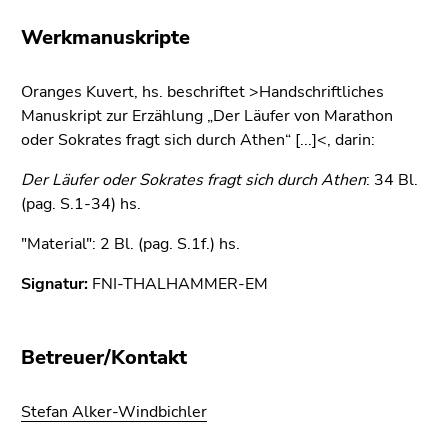
bestätigen
Sie diesen
Werkmanuskripte
Link.
Oranges Kuvert, hs. beschriftet >Handschriftliches
Beginn
Zum
Manuskript zur Erzählung „Der Läufer von Marathon
des
Inhalt
oder Sokrates fragt sich durch Athen“ [...]<, darin:
Seitenbereichs:
(Zugriffstaste
Seitenbereiche:
1)
Der Läufer oder Sokrates fragt sich durch Athen
: 34 Bl.
Zur
(pag. S.1-34) hs.
Positionsanzeige
(Zugriffstaste
"Material": 2 Bl. (pag. S.1f.) hs.
2)
Signatur:
FNI-THALHAMMER-EM
Zur
Hauptnavigation
(Zugriffstaste
Betreuer/Kontakt
3)
Zur
Unternavigation
Stefan Alker-Windbichler
(Zugriffstaste