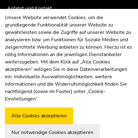
Anfahrt und Kontakt
Kommunikation und Öffentlichkeitsarbeit
Unsere Website verwendet Cookies, um die
grundlegende Funktionalität unserer Website zu
Moodle
gewährleisten sowie die Zugriffe auf unserer Website zu
UNIGRAZonline
analysieren bzw. um Funktionen für Soziale Medien und
Impressum
zielgerichtete Werbung anbieten zu können. Hierzu ist es
Datenschutzerklärung
nötig Informationen an die jeweiligen Dienstanbieter
Cookie-Einstellungen
weiterzugeben. Mit dem Klick auf „Alle Cookies
Barrierefreiheitserklärung
akzeptieren“ willigen Sie in diese Datenverarbeitungen
ein. Individuelle Auswahlmöglichkeiten, weitere
Informationen und die Widerrufsmöglichkeit finden Sie
nachfolgend (sowie im Footer) unter „Cookie-
Wetterstation
Uni Graz
Einstellungen“.
Alle Cookies akzeptieren
Nur notwendige Cookies akzeptieren