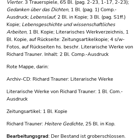
Vierter
4)
. 3 Trauerspiele, 65 Bl. (pag. 2-23, 1-17, 2-23);
Gedanken über das Dichten
Zu
, 1 Bl. (pag. 1) Comp.-
Ausdruck;
den
Lebenslauf
, 2 Bl. in Kopie; 3 Bl. (pag. S1ff.)
Kopie;
Zusatzinformationen
Lebensgeschichte und wissenschaftliches
Arbeiten
(Zugriffstaste
, 1 Bl. Kopie; Literarisches Werkverzeichnis, 1
Bl. Kopie, auf Rückseite: Zeitungsartikelkopie; 4 s/w-
5)
Fotos, auf Rückseiten hs. beschr. Literarische Werke von
Zu
Richard Trauner. Inhalt: 2 Bl. Comp.-Ausdruck
den
Seiteneinstellungen
Rote Mappe, darin:
(Benutzer/Sprache)
(Zugriffstaste
Archiv-CD: Richard Trauner: Literarische Werke
8)
Literarische Werke von Richard Trauner: 1 Bl. Com.-
Zur
Ausdruck
Suche
(Zugriffstaste
Zeitungsartikel: 1 Bl. Kopie
9)
Richard Trauner:
Heitere Gedichte
, 25 Bl. in Kop.
Ende
dieses
Bearbeitungsgrad
: Der Bestand ist groberschlossen.