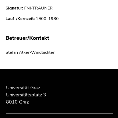
Seitenbereichs.
Zur
Signatur:
FNI-TRAUNER
Übersicht
Lauf-/Kernzeit:
1900-1980
der
Seitenbereiche
Betreuer/Kontakt
Stefan Alker-Windbichler
Beginn
Ende
Ende
des
dieses
dieses
Seitenbereichs:
Seitenbereichs.
Seitenbereichs.
Universität Graz
Zusatzinformationen:
Zur
Zur
Universitätsplatz 3
Übersicht
Übersicht
8010 Graz
der
der
Seitenbereiche
Seitenbereiche