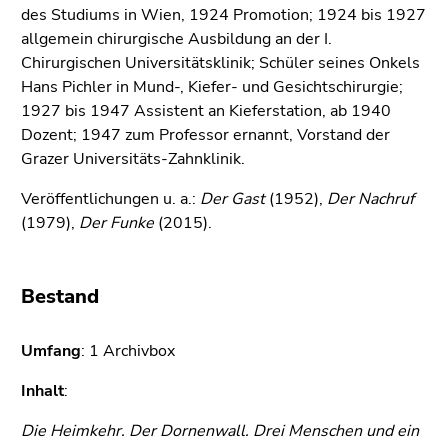
bestätigen
des Studiums in Wien, 1924 Promotion; 1924 bis 1927
Sie diesen
allgemein chirurgische Ausbildung an der I.
Link.
Chirurgischen Universitätsklinik; Schüler seines Onkels
Hans Pichler in Mund-, Kiefer- und Gesichtschirurgie;
Beginn
Zum
1927 bis 1947 Assistent an Kieferstation, ab 1940
des
Inhalt
Dozent; 1947 zum Professor ernannt, Vorstand der
Seitenbereichs:
(Zugriffstaste
Grazer Universitäts-Zahnklinik.
Seitenbereiche:
1)
Zur
Veröffentlichungen u. a.:
Der Gast
(1952),
Der Nachruf
Positionsanzeige
(1979),
Der Funke
(2015).
(Zugriffstaste
2)
Zur
Bestand
Hauptnavigation
(Zugriffstaste
Umfang
: 1 Archivbox
3)
Zur
Inhalt
:
Unternavigation
Die Heimkehr. Der Dornenwall. Drei Menschen und ein
(Zugriffstaste