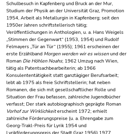
bestätigen
Schulbesuch in Kapfenberg und Bruck an der Mur,
Sie diesen
Studium der Physik an der Universität Graz, Promotion
Link.
1954, Arbeit als Metallurgin in Kapfenberg; seit den
1950er Jahren schriftstellerisch tätig;
Beginn
Zum
Veröffentlichungen in Anthologien, u. a. Hans Weigels
des
Inhalt
„Stimmen der Gegenwart“ (1953, 1954) und Rudolf
Seitenbereichs:
(Zugriffstaste
Felmayers „Tür an Tür“ (1955); 1961 erscheinen der
Seitenbereiche:
1)
erste Erzählband
Morgen werden wir es wissen
und der
Zur
Roman
Die Höhlen Noahs
; 1962 Umzug nach Wien,
Positionsanzeige
tätig als Patentsachbearbeiterin; ab 1966
(Zugriffstaste
Konsulententätigkeit statt ganztägiger Berufsarbeit;
2)
lebt ab 1975 als freie Schriftstellerin; hat neben
Zur
Romanen, die sich mit gesellschaftlicher Rolle und
Hauptnavigation
Situation der Frau befassen, zahlreiche Jugendbücher
(Zugriffstaste
verfasst; Der stark autobiographisch geprägte Roman
3)
Vorhof zur Wirklichkeit
erscheint 1972; erhielt
Zur
zahlreiche Förderungspreise (u. a. Ehrengabe zum
Unternavigation
Georg-Trakl-Preis für Lyrik 1954 und
(Zugriffstaste
Lyrikförderungspreis der Stadt Graz 1956),1977