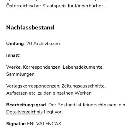
4)
Österreichischer Staatspreis für Kinderbücher.
Zu
den
Zusatzinformationen
Nachlassbestand
(Zugriffstaste
5)
Umfang
: 20 Archivboxen
Zu
den
Inhalt
:
Seiteneinstellungen
(Benutzer/Sprache)
Werke, Korrespondenzen, Lebensdokumente,
(Zugriffstaste
Sammlungen.
8)
Verlagskorrespondenzen; Zeitungsausschnitte,
Zur
Aufsätzen etc. zu den einzelnen Werken
Suche
(Zugriffstaste
Bearbeitungsgrad
: Der Bestand ist feinerschlossen, ein
9)
Detailverzeichnis
liegt vor.
Ende
Signatur:
FNI-VALENCAK
dieses