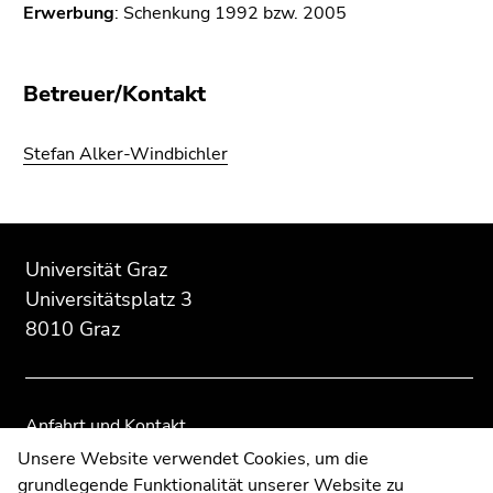
Seitenbereichs.
Erwerbung
: Schenkung 1992 bzw. 2005
Zur
Übersicht
der
Betreuer/Kontakt
Seitenbereiche
Stefan Alker-Windbichler
Beginn
Ende
Ende
des
dieses
dieses
Universität Graz
Seitenbereichs:
Seitenbereichs.
Seitenbereichs.
Universitätsplatz 3
Zusatzinformationen:
Zur
Zur
8010 Graz
Übersicht
Übersicht
der
der
Seitenbereiche
Seitenbereiche
Anfahrt und Kontakt
Kommunikation und Öffentlichkeitsarbeit
Unsere Website verwendet Cookies, um die
grundlegende Funktionalität unserer Website zu
Moodle