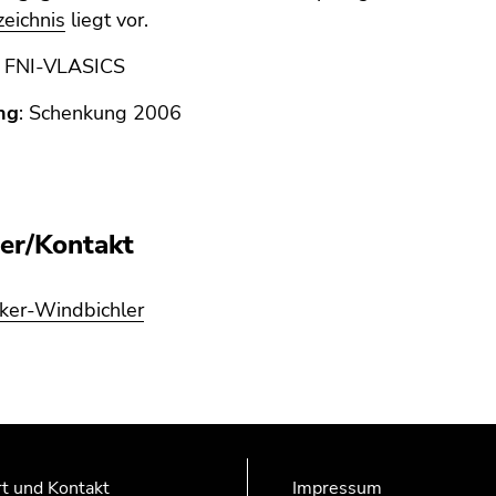
zeichnis
liegt vor.
:
FNI-VLASICS
ng
: Schenkung 2006
er/Kontakt
lker-Windbichler
t und Kontakt
Impressum