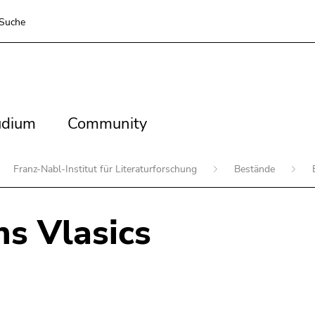
Suche
dium
Community
udium
Community
Franz-Nabl-Institut für Literaturforschung
Bestände
s Vlasics