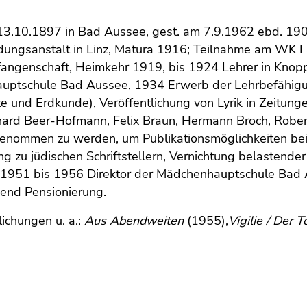
13.10.1897 in Bad Aussee, gest. am 7.9.1962 ebd. 190
dungsanstalt in Linz, Matura 1916; Teilnahme am WK I an
fangenschaft, Heimkehr 1919, bis 1924 Lehrer in Knop
auptschule Bad Aussee, 1934 Erwerb der Lehrbefähigu
e und Erdkunde), Veröffentlichung von Lyrik in Zeitunge
chard Beer-Hofmann, Felix Braun, Hermann Broch, Robe
enommen zu werden, um Publikationsmöglichkeiten beiz
g zu jüdischen Schriftstellern, Vernichtung belastender
1951 bis 1956 Direktor der Mädchenhauptschule Bad Aus
ßend Pensionierung.
lichungen u. a.:
Aus Abendweiten
(1955),
Vigilie / Der