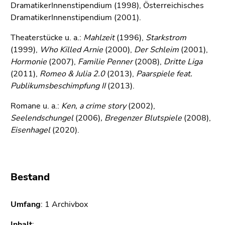
4)
DramatikerInnenstipendium (1998), Österreichisches
Zu
DramatikerInnenstipendium (2001).
den
Theaterstücke u. a.:
Mahlzeit
(1996),
Starkstrom
Zusatzinformationen
(1999),
Who Killed Arnie
(2000),
Der Schleim
(2001),
(Zugriffstaste
Hormonie
(2007),
Familie Penner
(2008),
Dritte Liga
5)
(2011),
Romeo & Julia 2.0
(2013),
Paarspiele feat.
Zu
Publikumsbeschimpfung II
(2013).
den
Seiteneinstellungen
Romane u. a.:
Ken, a crime story
(2002),
(Benutzer/Sprache)
Seelendschungel
(2006)
, Bregenzer Blutspiele
(2008),
(Zugriffstaste
Eisenhagel
(2020).
8)
Zur
Suche
(Zugriffstaste
Bestand
9)
Ende
Umfang
: 1 Archivbox
dieses
Inhalt
: