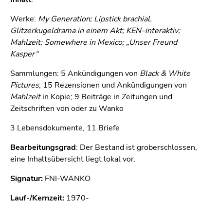
Seitenbereichs.
Zur
Werke:
My Generation; Lipstick brachial.
Übersicht
Glitzerkugeldrama in einem Akt; KEN–interaktiv;
der
Mahlzeit; Somewhere in Mexico; „Unser Freund
Seitenbereiche
Kasper“
Sammlungen: 5 Ankündigungen von
Black & White
Pictures
; 15 Rezensionen und Ankündigungen von
Mahlzeit
in Kopie; 9 Beiträge in Zeitungen und
Zeitschriften von oder zu Wanko
3 Lebensdokumente, 11 Briefe
Bearbeitungsgrad
: Der Bestand ist groberschlossen,
eine Inhaltsübersicht liegt lokal vor.
Signatur:
FNI-WANKO
Lauf-/Kernzeit:
1970-