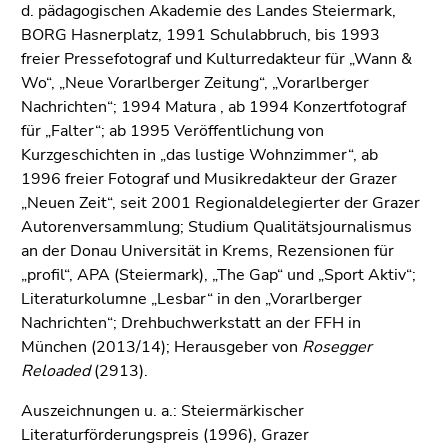
bestätigen
d. pädagogischen Akademie des Landes Steiermark,
Sie diesen
BORG Hasnerplatz, 1991 Schulabbruch, bis 1993
Link.
freier Pressefotograf und Kulturredakteur für „Wann &
Wo“, „Neue Vorarlberger Zeitung“, „Vorarlberger
Beginn
Zum
Nachrichten“; 1994 Matura , ab 1994 Konzertfotograf
des
Inhalt
für „Falter“; ab 1995 Veröffentlichung von
Seitenbereichs:
(Zugriffstaste
Kurzgeschichten in „das lustige Wohnzimmer“, ab
Seitenbereiche:
1)
1996 freier Fotograf und Musikredakteur der Grazer
Zur
„Neuen Zeit“, seit 2001 Regionaldelegierter der Grazer
Positionsanzeige
Autorenversammlung; Studium Qualitätsjournalismus
(Zugriffstaste
an der Donau Universität in Krems, Rezensionen für
2)
„profil“, APA (Steiermark), „The Gap“ und „Sport Aktiv“;
Zur
Literaturkolumne „Lesbar“ in den „Vorarlberger
Hauptnavigation
Nachrichten“; Drehbuchwerkstatt an der FFH in
(Zugriffstaste
München (2013/14); Herausgeber von
Rosegger
3)
Reloaded
(2913).
Zur
Unternavigation
Auszeichnungen u. a.: Steiermärkischer
(Zugriffstaste
Literaturförderungspreis (1996), Grazer