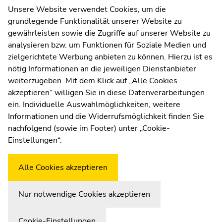
Kommunikation und Öffentlichkeitsarbeit
Unsere Website verwendet Cookies, um die
grundlegende Funktionalität unserer Website zu
Moodle
gewährleisten sowie die Zugriffe auf unserer Website zu
UNIGRAZonline
analysieren bzw. um Funktionen für Soziale Medien und
Impressum
zielgerichtete Werbung anbieten zu können. Hierzu ist es
Datenschutzerklärung
nötig Informationen an die jeweiligen Dienstanbieter
Cookie-Einstellungen
weiterzugeben. Mit dem Klick auf „Alle Cookies
Barrierefreiheitserklärung
akzeptieren“ willigen Sie in diese Datenverarbeitungen
ein. Individuelle Auswahlmöglichkeiten, weitere
Informationen und die Widerrufsmöglichkeit finden Sie
nachfolgend (sowie im Footer) unter „Cookie-
Wetterstation
Uni Graz
Einstellungen“.
Alle Cookies akzeptieren
Nur notwendige Cookies akzeptieren
Cookie-Einstellungen