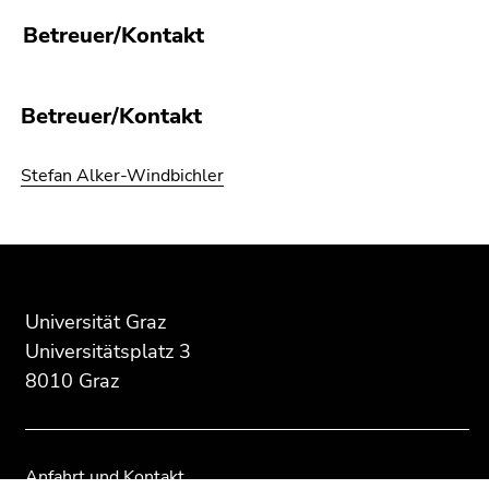
Betreuer/Kontakt
Betreuer/Kontakt
Stefan Alker-Windbichler
Beginn
Ende
Ende
des
dieses
dieses
Seitenbereichs:
Seitenbereichs.
Seitenbereichs.
Universität Graz
Zusatzinformationen:
Zur
Zur
Universitätsplatz 3
Übersicht
Übersicht
8010 Graz
der
der
Seitenbereiche
Seitenbereiche
Anfahrt und Kontakt