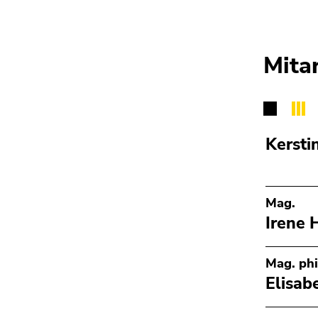
Mita
Kersti
Mag.
Irene 
Mag. phi
Elisab