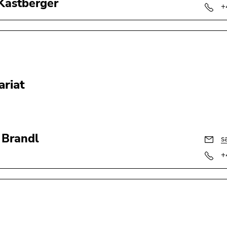
Kastberger
+
ariat
 Brandl
s
+