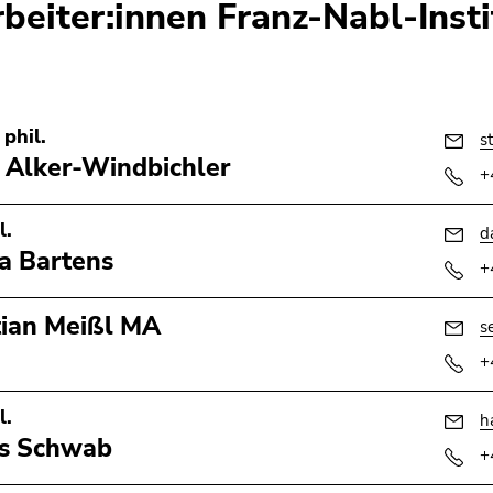
rbeiter:innen Franz-Nabl-Insti
 phil.
s
 Alker-Windbichler
+
l.
d
a Bartens
+
ian Meißl MA
s
+
l.
h
s Schwab
+