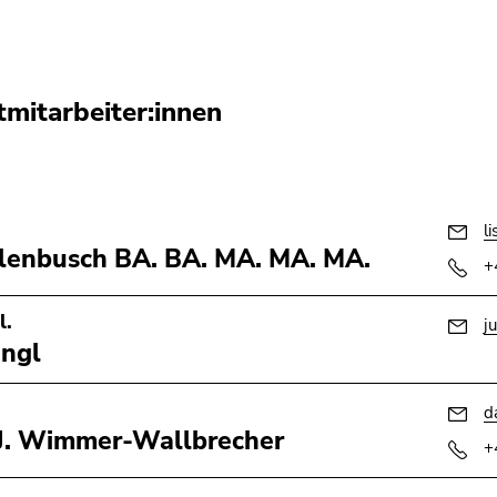
tmitarbeiter:innen
l
rlenbusch BA. BA. MA. MA. MA.
+
l.
ju
ingl
d
J. Wimmer-Wallbrecher
+