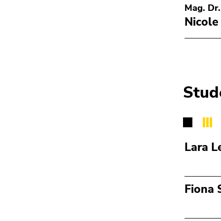
Seitenbereichs.
Mag. Dr.
Zur
Nicole
Übersicht
der
Seitenbereiche
Stud
Lara L
Fiona 