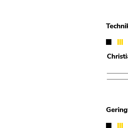
Techni
Christ
Gering