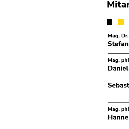
Mita
4)
Zu
den
Zusatzinformationen
(Zugriffstaste
Mag. Dr.
5)
Stefan
Zu
den
Seiteneinstellungen
Mag. phi
(Benutzer/Sprache)
Daniel
(Zugriffstaste
8)
Sebast
Zur
Suche
(Zugriffstaste
9)
Mag. phi
Hanne
Ende
dieses