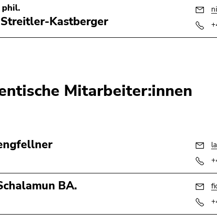
 phil.
n
 Streitler-Kastberger
+
entische Mitarbeiter:innen
engfellner
l
+
Schalamun BA.
f
+