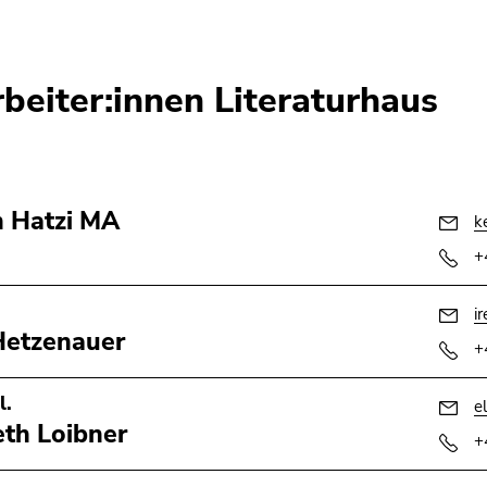
rbeiter:innen Literaturhaus
n Hatzi MA
k
+
i
Hetzenauer
+
l.
e
eth Loibner
+