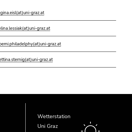
egina.eisl(at)uni-graz.at
elina.lessiak(at)uni-graz.at
oemi.philadelphy(at)uni-graz.at
ettina.sternig(at)uni-graz.at
Wetterstation
Uni Graz