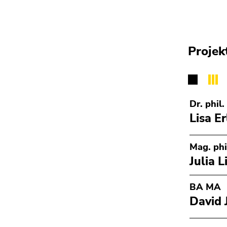
Projek
Dr. phil.
Lisa E
Mag. phi
Julia L
BA MA
David 