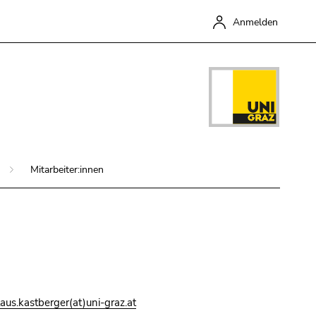
Anmelden
Mitarbeiter:innen
Schließen
laus.kastberger(at)uni-graz.at