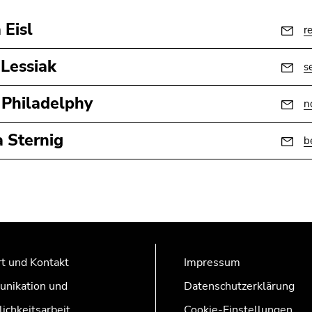
 Eisl
r
 Lessiak
s
Philadelphy
n
a Sternig
b
t und Kontakt
Impressum
nikation und
Datenschutzerklärung
lichkeitsarbeit
Cookie-Einstellungen