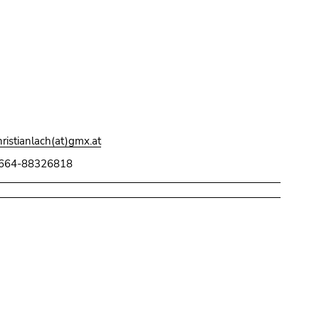
hristianlach(at)gmx.at
664-88326818