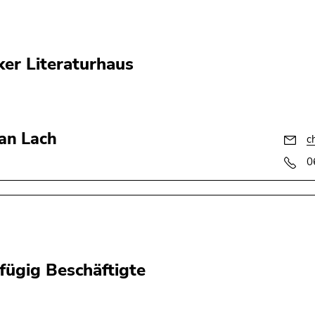
ker Literaturhaus
ian Lach
c
0
fügig Beschäftigte