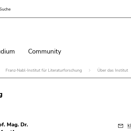
Suche
dium
Community
udium
Community
Franz-Nabl-Institut für Literaturforschung
Über das Institut
g
of. Mag. Dr.
k