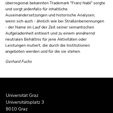
überregional bekannten Trademark "Franz Nabl" sorgte
und sorgt jedenfalls für inhaltliche
Auseinandersetzungen und historische Analysen,
wenn sich auch - ähnlich wie bei Straßenbenennungen
- der Name im Lauf der Zeit seiner semantischen
Aufgeladenheit entleert und zu einem annähernd
neutralen Behältnis für jene Aktivitäten oder
Leistungen mutiert, die durch die Institutionen
angeboten werden und für die sie stehen.
Gerhard Fuchs
Beginn
Ende
Ende
des
dieses
dieses
Seitenbereichs:
Seitenbereichs.
Seitenbereichs.
Universität Graz
Zusatzinformationen:
Zur
Zur
Universitätsplatz 3
Übersicht
Übersicht
8010 Graz
der
der