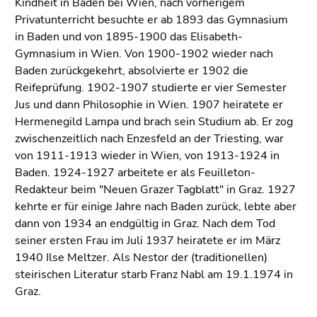
Kindheit in Baden bei Wien, nach vorherigem
4)
Privatunterricht besuchte er ab 1893 das Gymnasium
Zu
in Baden und von 1895-1900 das Elisabeth-
den
Gymnasium in Wien. Von 1900-1902 wieder nach
Zusatzinformationen
Baden zurückgekehrt, absolvierte er 1902 die
(Zugriffstaste
Reifeprüfung. 1902-1907 studierte er vier Semester
5)
Jus und dann Philosophie in Wien. 1907 heiratete er
Zu
Hermenegild Lampa und brach sein Studium ab. Er zog
den
zwischenzeitlich nach Enzesfeld an der Triesting, war
Seiteneinstellungen
von 1911-1913 wieder in Wien, von 1913-1924 in
(Benutzer/Sprache)
Baden. 1924-1927 arbeitete er als Feuilleton-
(Zugriffstaste
Redakteur beim "Neuen Grazer Tagblatt" in Graz. 1927
8)
kehrte er für einige Jahre nach Baden zurück, lebte aber
Zur
dann von 1934 an endgültig in Graz. Nach dem Tod
Suche
seiner ersten Frau im Juli 1937 heiratete er im März
(Zugriffstaste
1940 Ilse Meltzer. Als Nestor der (traditionellen)
9)
steirischen Literatur starb Franz Nabl am 19.1.1974 in
Ende
Graz.
dieses