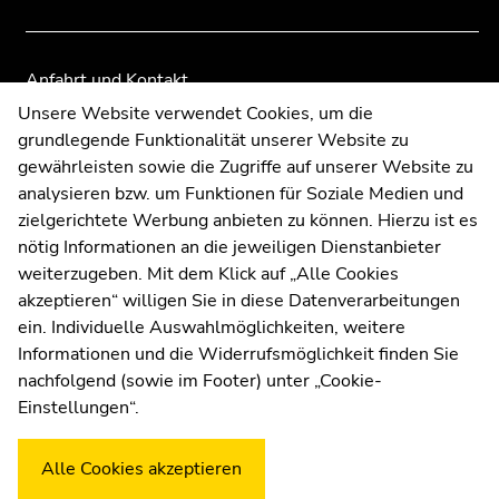
Seitenbereiche
Seitenbereiche
Anfahrt und Kontakt
Kommunikation und Öffentlichkeitsarbeit
Unsere Website verwendet Cookies, um die
grundlegende Funktionalität unserer Website zu
Moodle
gewährleisten sowie die Zugriffe auf unserer Website zu
UNIGRAZonline
analysieren bzw. um Funktionen für Soziale Medien und
Impressum
zielgerichtete Werbung anbieten zu können. Hierzu ist es
Datenschutzerklärung
nötig Informationen an die jeweiligen Dienstanbieter
Cookie-Einstellungen
weiterzugeben. Mit dem Klick auf „Alle Cookies
Barrierefreiheitserklärung
akzeptieren“ willigen Sie in diese Datenverarbeitungen
ein. Individuelle Auswahlmöglichkeiten, weitere
Informationen und die Widerrufsmöglichkeit finden Sie
nachfolgend (sowie im Footer) unter „Cookie-
Wetterstation
Uni Graz
Einstellungen“.
Alle Cookies akzeptieren