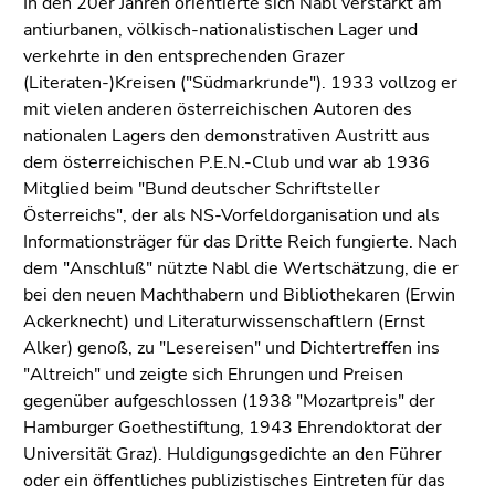
In den 20er Jahren orientierte sich Nabl verstärkt am
antiurbanen, völkisch-nationalistischen Lager und
verkehrte in den entsprechenden Grazer
(Literaten-)Kreisen ("Südmarkrunde"). 1933 vollzog er
mit vielen anderen österreichischen Autoren des
nationalen Lagers den demonstrativen Austritt aus
dem österreichischen P.E.N.-Club und war ab 1936
Mitglied beim "Bund deutscher Schriftsteller
Österreichs", der als NS-Vorfeldorganisation und als
Informationsträger für das Dritte Reich fungierte. Nach
dem "Anschluß" nützte Nabl die Wertschätzung, die er
bei den neuen Machthabern und Bibliothekaren (Erwin
Ackerknecht) und Literaturwissenschaftlern (Ernst
Alker) genoß, zu "Lesereisen" und Dichtertreffen ins
"Altreich" und zeigte sich Ehrungen und Preisen
gegenüber aufgeschlossen (1938 "Mozartpreis" der
Hamburger Goethestiftung, 1943 Ehrendoktorat der
Universität Graz). Huldigungsgedichte an den Führer
oder ein öffentliches publizistisches Eintreten für das