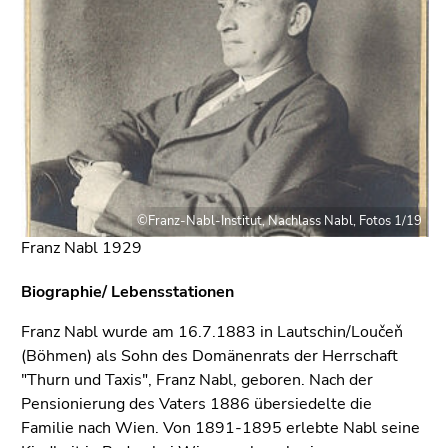
bestätigen
Sie diesen
Link.
Beginn
Zum
des
Inhalt
Seitenbereichs:
(Zugriffstaste
Seitenbereiche:
1)
Zur
Positionsanzeige
©Franz-Nabl-Institut, Nachlass Nabl, Fotos 1/19
(Zugriffstaste
Franz Nabl 1929
2)
Zur
Biographie/ Lebensstationen
Hauptnavigation
Franz Nabl wurde am 16.7.1883 in Lautschin/Loučeň
(Zugriffstaste
(Böhmen) als Sohn des Domänenrats der Herrschaft
3)
"Thurn und Taxis", Franz Nabl, geboren. Nach der
Zur
Pensionierung des Vaters 1886 übersiedelte die
Unternavigation
Familie nach Wien. Von 1891-1895 erlebte Nabl seine
(Zugriffstaste