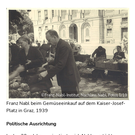
Seitenbereichs.
Zur
Übersicht
der
Seitenbereiche
©Franz-Nabl-Institut, Nachlass Nabl, Fotos 1/19
Franz Nabl beim Gemüseeinkauf auf dem Kaiser-Josef-
Platz in Graz, 1939
Politische Ausrichtung