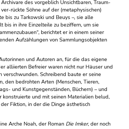
e Archivare des vorgeblich Unsichtbaren, Traum-
ver-rückte Söhne auf der (metaphysischen)
e bis zu Tarkowski und Beuys –, sie alle
is in ihre Einzelteile zu beziffern, um sie
ammenzubauen“, berichtet er in einem seiner
weifenden Aufzählungen von Sammlungsobjekten
utorinnen und Autoren an, für die das eigene
r alliierten Befreier waren nicht nur Häuser und
en verschwunden. Schreibend baute er seine
n, den bedrohten Arten (Menschen, Tieren,
tags- und Kunstgegenständen, Büchern) – und
er konstruierte und mit seinen Materialien belud,
der Fiktion, in der die Dinge ästhetisch
seine Arche Noah, der Roman
Die Imker
, der noch