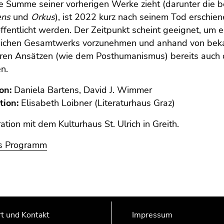
ie Summe seiner vorherigen Werke zieht (darunter die 
ens
und
Orkus
), ist 2022 kurz nach seinem Tod erschien
ffentlicht werden. Der Zeitpunkt scheint geeignet, um 
ichen Gesamtwerks vorzunehmen und anhand von beka
ren Ansätzen (wie dem Posthumanismus) bereits auch d
en.
on:
Daniela Bartens, David J. Wimmer
tion:
Elisabeth Loibner (Literaturhaus Graz)
ation mit dem Kulturhaus St. Ulrich in Greith.
s Programm
t und Kontakt
Impressum