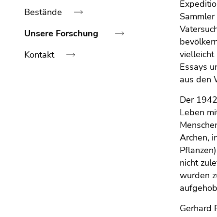
bestätigen
Expeditio
Bestände
Sie diesen
Sammler 
Link.
Vatersuch
Unsere Forschung
bevölkern
Beginn
Zum
vielleich
Kontakt
des
Inhalt
Essays u
Seitenbereichs:
(Zugriffstaste
aus den 
Seitenbereiche:
1)
Ende
Zur
dieses
Der 1942
Positionsanzeige
Seitenbereichs.
Leben mit
(Zugriffstaste
Zur
Menschen,
2)
Übersicht
Archen, i
Zur
der
Pflanzen
Hauptnavigation
Seitenbereiche
(Zugriffstaste
nicht zul
3)
wurden zu
Zur
aufgehobe
Unternavigation
Gerhard 
(Zugriffstaste