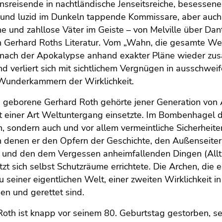
nsreisende in nachtländische Jenseitsreiche, besessen
und luzid im Dunkeln tappende Kommissare, aber auch 
e und zahllose Väter im Geiste – von Melville über Dant
 Gerhard Roths Literatur. Vom „Wahn, die gesamte Welt b
t nach der Apokalypse anhand exakter Pläne wieder zus
nd verliert sich mit sichtlichem Vergnügen in aussch
Wunderkammern der Wirklichkeit.
 geborene Gerhard Roth gehörte jener Generation von A
 einer Art Weltuntergang einsetzte. Im Bombenhagel de
 sondern auch und vor allem vermeintliche Sicherheit
n denen er den Opfern der Geschichte, den Außenseiter
) und den dem Vergessen anheimfallenden Dingen (All
etzt sich selbst Schutzräume errichtete. Die Archen, die 
 seiner eigentlichen Welt, einer zweiten Wirklichkeit in 
n und gerettet sind.
Roth ist knapp vor seinem 80. Geburtstag gestorben, 