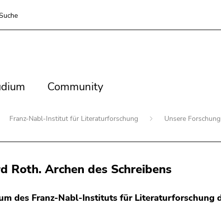
Suche
dium
Community
udium
Community
Franz-Nabl-Institut für Literaturforschung
Unsere Forschun
d Roth. Archen des Schreibens
m des Franz-Nabl-Instituts für Literaturforschung d