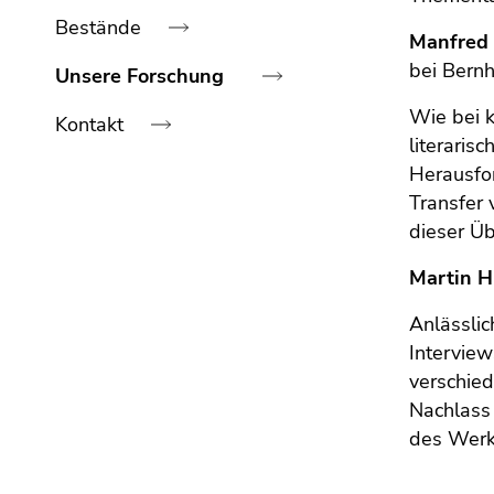
bestätigen
Bestände
Sie diesen
Manfred 
Link.
bei Bern
Unsere Forschung
Beginn
Zum
Wie bei 
Kontakt
des
Inhalt
literaris
Seitenbereichs:
(Zugriffstaste
Herausfor
Seitenbereiche:
1)
Ende
Transfer 
Zur
dieses
dieser Üb
Positionsanzeige
Seitenbereichs.
(Zugriffstaste
Zur
Martin H
2)
Übersicht
Zur
Anlässli
der
Hauptnavigation
Interview
Seitenbereiche
(Zugriffstaste
verschie
3)
Nachlass
Zur
des Werk
Unternavigation
(Zugriffstaste