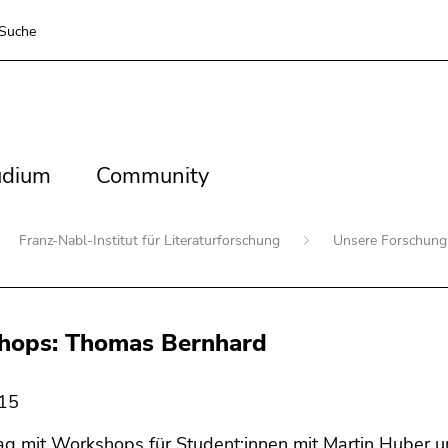
Suche
dium
Community
udium
Community
Franz-Nabl-Institut für Literaturforschung
Unsere Forschun
hops: Thomas Bernhard
015
g mit Workshops für Student:innen mit Martin Huber u