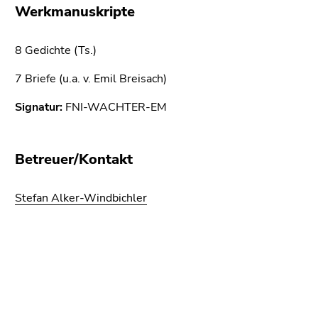
bestätigen
Werkmanuskripte
Sie diesen
Link.
8 Gedichte (Ts.)
Beginn
Zum
7 Briefe (u.a. v. Emil Breisach)
des
Inhalt
Seitenbereichs:
(Zugriffstaste
Signatur:
FNI-WACHTER-EM
Seitenbereiche:
1)
Zur
Positionsanzeige
Betreuer/Kontakt
(Zugriffstaste
2)
Stefan Alker-Windbichler
Zur
Hauptnavigation
(Zugriffstaste
Beginn
Ende
Ende
3)
des
dieses
dieses
Zur
Seitenbereichs:
Seitenbereichs.
Seitenbereichs.
Unternavigation
Zusatzinformationen:
Zur
Zur
(Zugriffstaste