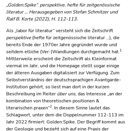
(Zugriffstaste
„Golden:Spike“.
perspektive. hefte für zeitgenössische
5)
literatur … Herausgegeben von Stefan Schmitzer und
Zu
Ralf B. Korte (2022), H. 112-113.
den
Seiteneinstellungen
Als „labor für literatur“ versteht sich die Zeitschrift
(Benutzer/Sprache)
perspektive
(hefte für zeitgenössische literatur …), die
(Zugriffstaste
bereits Ende der 1970er Jahre gegründet wurde und
8)
1
seitdem etliche (Ver-)Wandlungen durchgemacht hat.
Zur
Mittlerweile erscheint die Zeitschrift als Kleinformat
Suche
viermal im Jahr, und die Homepage stellt sogar einige
(Zugriffstaste
der älteren Ausgaben digitalisiert zur Verfügung. Zum
9)
Selbstverständnis der deutschsprachigen Avantgarde-
Institution gehört, so liest man dort in der kurzen
Ende
Beschreibung im Reiter
über uns
, das Interesse „an der
dieses
kombination von theoretischen positionen &
Seitenbereichs.
2
literarischen praxen“
. In diesem Sinne lautet das
Zur
Schlagwort, unter dem die Doppelnummer 112-113 im
Übersicht
Jahr 2022 firmiert: Golden:Spike. Der Begriff kommt aus
der
der Geologie und bezieht sich auf eine Praxis der