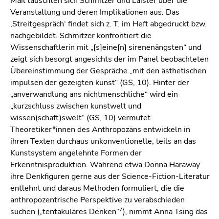
Mail tauschten sich Schmitzer und Laister über die
Veranstaltung und deren Implikationen aus. Das
‚Streitgespräch‘ findet sich z. T. im Heft abgedruckt bzw.
nachgebildet. Schmitzer konfrontiert die
Wissenschaftlerin mit „[s]eine[n] sirenenängsten“ und
zeigt sich besorgt angesichts der im Panel beobachteten
Übereinstimmung der Gespräche „mit den ästhetischen
impulsen der gezeigten kunst“ (GS, 10). Hinter der
„anverwandlung ans nichtmenschliche“ wird ein
„kurzschluss zwischen kunstwelt und
wissen(schaft)swelt“ (GS, 10) vermutet.
Theoretiker*innen des Anthropozäns entwickeln in
ihren Texten durchaus unkonventionelle, teils an das
Kunstsystem angelehnte Formen der
Erkenntnisproduktion. Während etwa Donna Haraway
ihre Denkfiguren gerne aus der Science-Fiction-Literatur
entlehnt und daraus Methoden formuliert, die die
anthropozentrische Perspektive zu verabschieden
7
suchen („tentakuläres Denken“
), nimmt Anna Tsing das