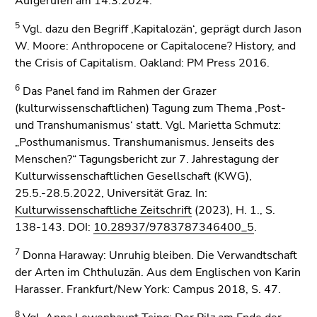
Aufgerufen am 14.3.2024.
5
Vgl. dazu den Begriff ‚Kapitalozän‘, geprägt durch Jason
W. Moore: Anthropocene or Capitalocene? History, and
the Crisis of Capitalism. Oakland: PM Press 2016.
6
Das Panel fand im Rahmen der Grazer
(kulturwissenschaftlichen) Tagung zum Thema ‚Post-
und Transhumanismus‘ statt. Vgl. Marietta Schmutz:
„Posthumanismus. Transhumanismus. Jenseits des
Menschen?“ Tagungsbericht zur 7. Jahrestagung der
Kulturwissenschaftlichen Gesellschaft (KWG),
25.5.-28.5.2022, Universität Graz. In:
Kulturwissenschaftliche Zeitschrift
(2023), H. 1., S.
138-143. DOI:
10.28937/9783787346400_5
.
7
Donna Haraway: Unruhig bleiben. Die Verwandtschaft
der Arten im Chthuluzän. Aus dem Englischen von Karin
Harasser. Frankfurt/New York: Campus 2018, S. 47.
8