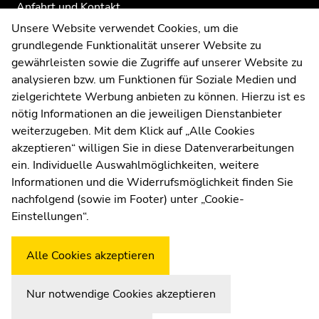
Anfahrt und Kontakt
Kommunikation und Öffentlichkeitsarbeit
Unsere Website verwendet Cookies, um die
grundlegende Funktionalität unserer Website zu
Moodle
gewährleisten sowie die Zugriffe auf unserer Website zu
UNIGRAZonline
analysieren bzw. um Funktionen für Soziale Medien und
Impressum
zielgerichtete Werbung anbieten zu können. Hierzu ist es
Datenschutzerklärung
nötig Informationen an die jeweiligen Dienstanbieter
Cookie-Einstellungen
weiterzugeben. Mit dem Klick auf „Alle Cookies
Barrierefreiheitserklärung
akzeptieren“ willigen Sie in diese Datenverarbeitungen
ein. Individuelle Auswahlmöglichkeiten, weitere
Informationen und die Widerrufsmöglichkeit finden Sie
nachfolgend (sowie im Footer) unter „Cookie-
Wetterstation
Uni Graz
Einstellungen“.
Alle Cookies akzeptieren
Nur notwendige Cookies akzeptieren