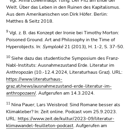
Vgl. Anna Lowenhaupt Tsing: Der Pilz am Ende der
Welt. Über das Leben in den Ruinen des Kapitalismus.
Aus dem Amerikanischen von Dirk Höfer. Berlin:
Matthes & Seitz 2018.
9
Vgl. z. B. das Konzept der Ironie bei Timothy Morton:
Poisoned Ground. Art and Philosophy in the Time of
Hyperobjects. In:
Symplokē
21 (2013), H. 1-2, S. 37-50.
10
Siehe dazu das studentische Symposium des Franz-
Nabl-Instituts: Ausnahmezustand Erde. Literatur im
Anthropozän (10.-12.4.2024, Literaturhaus Graz). URL:
https://www.literaturhaus-
graz.at/news/ausnahmezustand-erde-literatur-im-
anthropozaen/
. Aufgerufen am 14.3.2024.
11
Nina Pauer; Lars Weisbrod: Sind Romane besser als
Klimakleber? In: Zeit online. Podcast vom 25.9.2023.
URL:
https://www.zeit.de/kultur/2023-09/literatur-
klimawandel-feuilleton-podcast
. Aufgerufen am