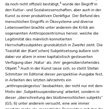
4
da noch nicht offiziell bestätigt,
wurde der Begriff in
den Kultur- und Sozialwissenschaften, aber auch in der
Kunst zu einer produktiven Denkfigur. Der Befund des
menschlichen Eingriffs in Ökosysteme und diverse
Lebenswelten brachte unter anderem die Kritik am
sogenannten Anthropozentrismus hervor, welche die
Legitimität des männlich konnotierten
Herrschaftssubjektes grundsätzlich in Zweifel zieht. Die
Toxizität der (Kant’schen) Subjektsetzung äußere sich
dabei vor allem in einer kapitalistisch gesteuerten
Verfügung über ‚Natur‘ als ‚ihm‘ gegenüberstehendes
5
Objekt.
Auch in der Kunst lasse sich, so stellt Stefan
Schmitzer im Editorial dieser
perspektive
-Ausgabe fest,
in Arbeiten des letzten Jahrzehnts ein
„anthropozängestus“ beobachten, der nicht nur mit dem
Motiv der ‚Subjektsuspendierung‘ arbeitet, sondern in
dieser „überschreitung des bloßmenschlichen subjekts“
(GS, 6) unter anderem versucht, eine wie immer