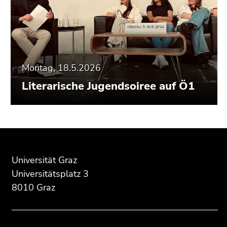
Montag, 18.5.2026
Literarische Jugendsoiree auf Ö1
Beginn
Ende
Ende
des
dieses
dieses
Seitenbereichs:
Seitenbereichs.
Seitenbereichs.
Universität Graz
Zusatzinformationen:
Zur
Zur
Universitätsplatz 3
Übersicht
Übersicht
8010 Graz
der
der
Seitenbereiche
Seitenbereiche