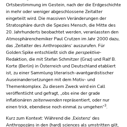
Seitenbereiche
Ortsbestimmung im Gestein, nach der die Erdgeschichte
in mehr oder weniger abgeschlossene Zeitalter
eingeteilt wird. Die massiven Veränderungen der
Stratosphäre durch die Spezies Mensch, die Mitte des
20. Jahrhunderts beobachtet werden, veranlassten den
Atmosphärenchemiker Paul Crutzen im Jahr 2000 dazu,
das ‚Zeitalter des Anthropozäns‘ auszurufen. Für
Golden:Spike entschließt sich die
perspektive
-
Redaktion, die mit Stefan Schmitzer (Graz) und Ralf B.
Korte (Berlin) in Österreich und Deutschland etabliert
ist, zu einer Sammlung literarisch-avantgardistischer
Auseinandersetzungen mit dem Motiv- und
Themenkomplex. Zu diesem Zweck wird ein Call
veröffentlicht und gefragt, „obs eine der grade
inflationären
zeitenwenden
repräsentiert, oder nur
3
einen trick, ebendiese noch einmal zu umgehen“
.
Kurz zum Kontext: Während die ‚Existenz‘ des
Anthropozäns in den (hard) sciences als umstritten gilt,