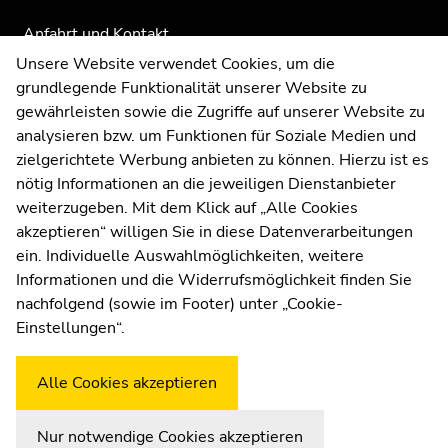
Anfahrt und Kontakt
Kommunikation und Öffentlichkeitsarbeit
Unsere Website verwendet Cookies, um die
grundlegende Funktionalität unserer Website zu
Moodle
gewährleisten sowie die Zugriffe auf unserer Website zu
UNIGRAZonline
analysieren bzw. um Funktionen für Soziale Medien und
Impressum
zielgerichtete Werbung anbieten zu können. Hierzu ist es
Datenschutzerklärung
nötig Informationen an die jeweiligen Dienstanbieter
Cookie-Einstellungen
weiterzugeben. Mit dem Klick auf „Alle Cookies
Barrierefreiheitserklärung
akzeptieren“ willigen Sie in diese Datenverarbeitungen
ein. Individuelle Auswahlmöglichkeiten, weitere
Informationen und die Widerrufsmöglichkeit finden Sie
nachfolgend (sowie im Footer) unter „Cookie-
Wetterstation
Uni Graz
Einstellungen“.
Alle Cookies akzeptieren
Nur notwendige Cookies akzeptieren