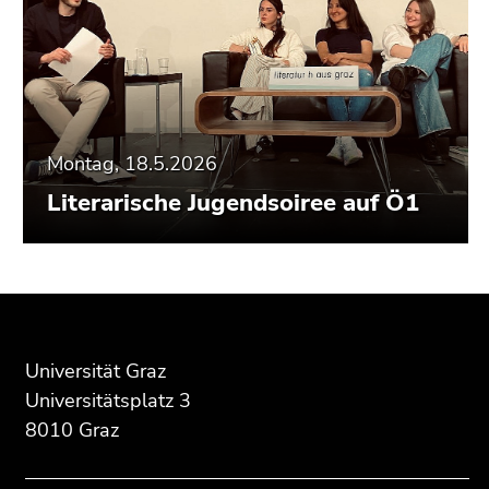
Montag, 18.5.2026
Literarische Jugendsoiree auf Ö1
Beginn
Ende
Ende
des
dieses
dieses
Seitenbereichs:
Seitenbereichs.
Seitenbereichs.
Universität Graz
Zusatzinformationen:
Zur
Zur
Universitätsplatz 3
Übersicht
Übersicht
8010 Graz
der
der
Seitenbereiche
Seitenbereiche