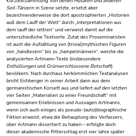
Kurztextsammlung
Von denen Husaren und anderen
Seil-Tänzern
in Szene setzte, ersetzt aber
bezeichnenderweise die dort apostrophierten „Historien
auß dem Lauff der Welt“ durch „interpretationen aus
dem lauff der lettren“ und verweist damit auf die
unterschiedliche Textsorte. Zutat des Proseminaristen
ist auch die Aufzählung von (trivial)mythischen Figuren
von „handlesern“ bis zu „hampelmännern“, welche die
analysierten Artmann-Texte (insbesondere
Enthüllungen
und
Grünverschlossene Botschaft
)
bevölkern. Nach durchaus herkömmlichen Textanalysen
bricht Eichberger in seiner Arbeit dann aus dem
germanistischen Korsett aus und liefert auf den letzten
vier Seiten „Materialien zu einer Freundschaft“ mit
gemeinsamen Erlebnissen und Aussagen Artmanns,
wenn sich auch einiges als pseudo-(auto)biographische
Fiktion erweist, etwa die Behauptung des Verfassers,
über Artmann dissertiert zu haben – erfolgte doch
dieser akademische Ritterschlag erst vier Jahre später