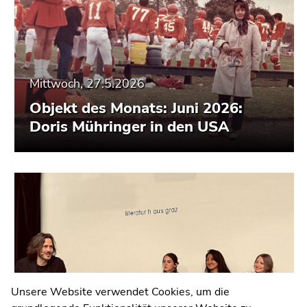
Mittwoch, 27.5.2026
Objekt des Monats: Juni 2026:
Doris Mühringer in den USA
Universität Graz
Universitätsplatz 3
8010 Graz
Anfahrt und Kontakt
Kommunikation und Öffentlichkeitsarbeit
Unsere Website verwendet Cookies, um die