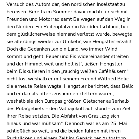
Versuch des Autors dar, den nordischen Inselstaat zu
bereisen. Bereits im Sommer davor machte er sich mit
Freunden und Motorrad samt Beiwagen auf den Weg in
den Norden. Ein Reifenplatzer in Norddeutschland, bei
dem glücklicherweise niemand verletzt wurde, bewegte
sie allerdings wieder zur Umkehr, wie Hengstler erzählt.
Doch die Gedanken „an ein Land, wo immer Wind
kommt und geht, Feuer und Eis widereinander streiten
und der Himmel weit und hell ist“, ließen Hengstler
beim Diskutieren in den „rauchig weißen Caféhäusern“
nicht los, weshalb er mit seinem Freund Wilfried Belic
die erneute Reise wagte. Hengstler berichtet, dass Belic
und er damals öfters zusammen klettern waren,
weshalb sie sich Europas größten Gletscher außerhalb
des Polargebiets – den Vatnajökull auf Island – zum Ziel
ihrer Reise setzten. Die Abfahrt von Graz „zog sich
hinaus und war mühsam“. Dennoch war es am 25. Mai
schließlich so weit, und die beiden fuhren mit ihren
Rucksäcken und einem Zelt im Gepäck per Autostopp