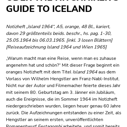
(Zugriffstaste
GUIDE TO ICELAND
5)
Zu
den
Notizheft „Island 1964“, A5, orange, 48 Bl., kariert,
Seiteneinstellungen
davon 29 größtenteils beids. beschr., hs. pag. 1-30,
(Benutzer/Sprache)
25.05.1964 bis 06.03.1965. [inkl. 3 losen Blättern]
(Zugriffstaste
[Reiseaufzeichnung Island 1964 und Wien 1965]
8)
Zur
„Warum macht man eine Reise, wenn man es zuhause
Suche
angenehm hat und schön?“ Mit dieser Frage beginnt ein
(Zugriffstaste
oranges Notizheft mit dem Titel
Island 1964
aus dem
9)
Vorlass von Wilhelm Hengstler am Franz-Nabl-Institut.
Nicht nur der Autor und Filmemacher feierte dieses Jahr
Ende
mit seinem 80. Geburtstag am 3. Jänner ein Jubiläum,
dieses
auch die Ereignisse, die im Sommer 1964 im Notizheft
Seitenbereichs.
niedergeschrieben wurden, liegen heuer genau 60 Jahre
Zur
zurück. Die Aufzeichnungen entstanden zu einer Zeit, als
Übersicht
Hengstler an seinem ersten, unveröffentlichten
der
Romanentwurf
Festagombi
arbeitete, und somit bereits