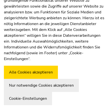
grundlegende Funktionalität unserer Website zu
Moodle
gewährleisten sowie die Zugriffe auf unserer Website zu
UNIGRAZonline
analysieren bzw. um Funktionen für Soziale Medien und
Impressum
Montag, 18.5.2026
zielgerichtete Werbung anbieten zu können. Hierzu ist es
Datenschutzerklärung
nötig Informationen an die jeweiligen Dienstanbieter
Literarische Jugendsoiree auf Ö1
Cookie-Einstellungen
weiterzugeben. Mit dem Klick auf „Alle Cookies
Barrierefreiheitserklärung
akzeptieren“ willigen Sie in diese Datenverarbeitungen
ein. Individuelle Auswahlmöglichkeiten, weitere
Informationen und die Widerrufsmöglichkeit finden Sie
Beginn
Ende
Ende
nachfolgend (sowie im Footer) unter „Cookie-
Wetterstation
Uni Graz
des
dieses
dieses
Einstellungen“.
Seitenbereichs:
Seitenbereichs.
Seitenbereichs.
Zusatzinformationen:
Zur
Zur
Alle Cookies akzeptieren
Übersicht
Übersicht
der
der
Seitenbereiche
Seitenbereiche
Nur notwendige Cookies akzeptieren
Cookie-Einstellungen