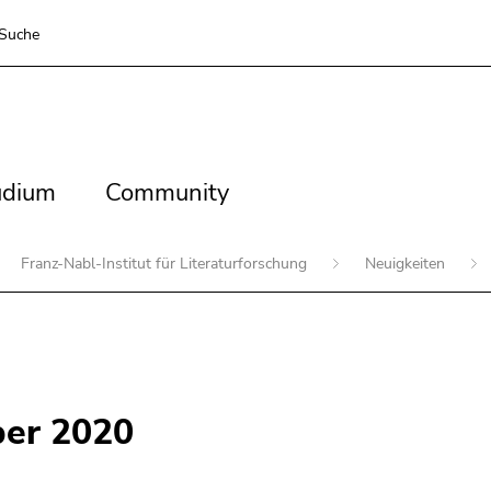
Suche
dium
Community
udium
Community
Franz-Nabl-Institut für Literaturforschung
Neuigkeiten
ber 2020