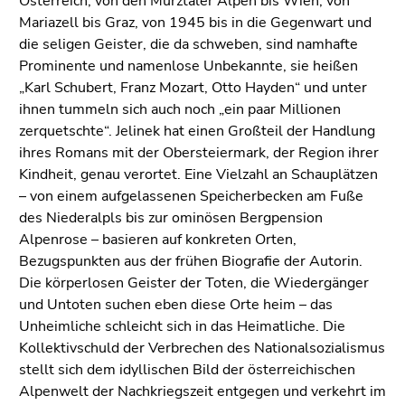
Österreich, von den Mürztaler Alpen bis Wien, von
Mariazell bis Graz, von 1945 bis in die Gegenwart und
die seligen Geister, die da schweben, sind namhafte
Prominente und namenlose Unbekannte, sie heißen
„Karl Schubert, Franz Mozart, Otto Hayden“ und unter
ihnen tummeln sich auch noch „ein paar Millionen
zerquetschte“. Jelinek hat einen Großteil der Handlung
ihres Romans mit der Obersteiermark, der Region ihrer
Kindheit, genau verortet. Eine Vielzahl an Schauplätzen
– von einem aufgelassenen Speicherbecken am Fuße
des Niederalpls bis zur ominösen Bergpension
Alpenrose – basieren auf konkreten Orten,
Bezugspunkten aus der frühen Biografie der Autorin.
Die körperlosen Geister der Toten, die Wiedergänger
und Untoten suchen eben diese Orte heim – das
Unheimliche schleicht sich in das Heimatliche. Die
Kollektivschuld der Verbrechen des Nationalsozialismus
stellt sich dem idyllischen Bild der österreichischen
Alpenwelt der Nachkriegszeit entgegen und verkehrt im