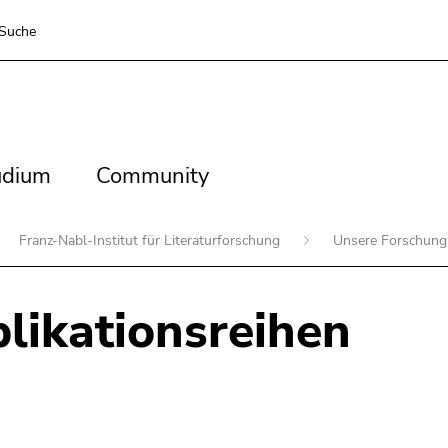
Suche
dium
Community
udium
Community
Franz-Nabl-Institut für Literaturforschung
Unsere Forschun
likationsreihen