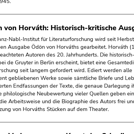
945.
 von Horváth: Historisch-kritische Au
nz-Nabl-Institut für Literaturforschung wird seit Herbs
chen Ausgabe Ödön von Horváths gearbeitet. Horváth (1
eachteten Autoren des 20. Jahrhunderts. Die historisch-
ei de Gruyter in Berlin erscheint, bietet eine Gesamted
rschung seit langem gefordert wird. Ediert werden all
nt gebliebenen Werke sowie sämtliche Briefe und Le
erten Endfassungen der Texte, die genaue Darlegung 
e philologische Neubewertung vieler Quellen geben ein
die Arbeitsweise und die Biographie des Autors frei u
ung von Horváths Stücken auf dem Theater.