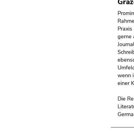
Graz
Seitenbereichs.
Zur
Promin
Übersicht
Rahmen
der
Praxis
Seitenbereiche
gerne 
Journa
Schrei
ebenso
Umfeld
wenn i
einer 
Die Re
Litera
German