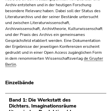
4)
Archiv entstehen und in der heutigen Forschung
Zu
besondere Relevanz haben. Dabei soll der Status des
den
Literaturarchivs und der seiner Bestände untersucht
Zusatzinformationen
und zwischen Literaturwissenschaft,
(Zugriffstaste
Archivwissenschaft, Archivtheorie, Kulturwissenschaft
5)
und der Praxis des Archivs ein gemeinsames
Zu
Gesprächsfeld etabliert werden. Eine Dokumentation
den
der Ergebnisse der jeweiligen Konferenzen erscheint
Seiteneinstellungen
gedruckt und in einer Open Access zugänglichen Form
(Benutzer/Sprache)
in dem renommierten Wissenschaftsverlag
de Gruyter
(Zugriffstaste
Berlin
.
8)
Zur
Suche
Einzelbände
(Zugriffstaste
9)
Band 1: Die Werkstatt des
Ende
Dichters. Imaginationsräume
dieses