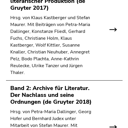
literarischer Produktion (de
Seitenbereichs.
Gruyter 2017)
Zur
Übersicht
Hrsg. von Klaus Kastberger und Stefan
der
Maurer. Mit Beiträgen von Petra-Maria
Seitenbereiche
Dallinger, Konstanze Fliedl, Gerhard
Fuchs, Christiane Holm, Klaus
Kastberger, Wolf Kittler, Susanne
Knaller, Christian Neuhuber, Annegret
Pelz, Bodo Plachta, Anne-Kathrin
Reulecke, Ulrike Tanzer und Jürgen
Thaler.
Band 2: Archive für Literatur.
Der Nachlass und seine
Ordnungen (de Gruyter 2018)
Hrsg. von Petra-Maria Dallinger, Georg
Hofer und Bernhard Judex unter
Mitarbeit von Stefan Maurer. Mit