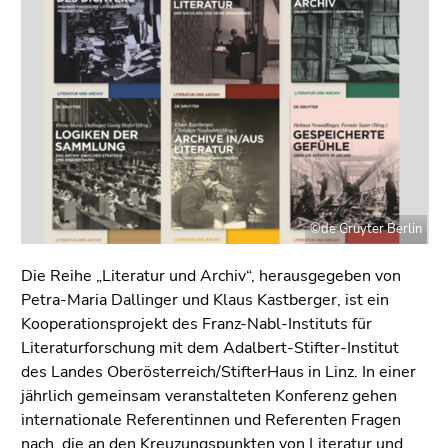
bestätigen
Sie diesen
Link.
Beginn
Zum
des
Inhalt
Seitenbereichs:
(Zugriffstaste
Seitenbereiche:
1)
Zur
Positionsanzeige
©de Gruyter Berlin
(Zugriffstaste
2)
Die Reihe „Literatur und Archiv“, herausgegeben von
Zur
Petra-Maria Dallinger und Klaus Kastberger, ist ein
Hauptnavigation
Kooperationsprojekt des Franz-Nabl-Instituts für
(Zugriffstaste
Literaturforschung mit dem Adalbert-Stifter-Institut
3)
des Landes Oberösterreich/StifterHaus in Linz. In einer
Zur
jährlich gemeinsam veranstalteten Konferenz gehen
Unternavigation
internationale Referentinnen und Referenten Fragen
(Zugriffstaste
nach, die an den Kreuzungspunkten von Literatur und