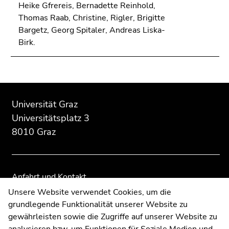
Heike Gfrereis, Bernadette Reinhold,
Thomas Raab, Christine, Rigler, Brigitte
Bargetz, Georg Spitaler, Andreas Liska-
Birk.
Beginn
Ende
Ende
des
dieses
dieses
Universität Graz
Seitenbereichs:
Seitenbereichs.
Seitenbereichs.
Universitätsplatz 3
Zusatzinformationen:
Zur
Zur
8010 Graz
Übersicht
Übersicht
der
der
Seitenbereiche
Seitenbereiche
Anfahrt und Kontakt
Kommunikation und Öffentlichkeitsarbeit
Unsere Website verwendet Cookies, um die
grundlegende Funktionalität unserer Website zu
Moodle
gewährleisten sowie die Zugriffe auf unserer Website zu
UNIGRAZonline